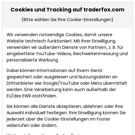
Cookies und Tracking auf traderfox.com
(Bitte wählen Sie Ihre Cookie-Einstellungen)
Wir verwenden notwendige Cookies, damit unsere
Website technisch funktioniert. Mit Ihrer Einwilligung
verwenden wir außerdem Dienste von Partnern, z. B. für
aktien
PORTFOLIO
:
eingebettete YouTube-Videos, Reichweitenmessung und
Erstellen, bewerten und analysieren Sie
personalisierte Werbung.
Ihr Portfolio
Dabei können Informationen auf Ihrem Gerät
gespeichert oder ausgelesen und Nutzungsdaten an
Bewertungskennzahlen und Markowitz-
Drittanbieter wie Google/YouTube oder Meta übermittelt
Optimierung zu Ihrem Portfolio
werden. Eine Verarbeitung kann auch außerhalb der
Wie hoch ist die durchschnittliche Dividendenrendite
EU/des EWR stattfinden.
oder das durchschnittliche KGV Ihres Portfolios? Wie
stark wächst der Umsatz Ihrer Depotwerte? Dutzende
Sie können alle Dienste akzeptieren, ablehnen oder Ihre
Kennzahlen stehen zur Verfügung. Sogar eine
Auswahl individuell festlegen. Ihre Einwilligung können Sie
Portfolio-Optimierung nach Markowitz ist möglich.
jederzeit über die
Cookie-Einstellungen
im Footer
widerrufen oder ändern.
Visualisierung des Portfolios über