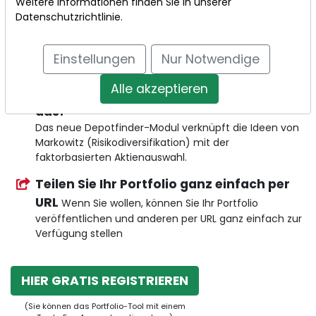
Weitere Informationen finden Sie in unserer
anschauliche Diagramme
Über
Datenschutzrichtlinie
.
Tortendiagramme visualisieren wir den Anteil von
Ländern, Sektoren oder Einzelaktien am
Gesamtportfolio. Mit einem Blick lässt sich erkennen,
Einstellungen
Nur Notwendige
ob eine ausreichende Diversifikation vorhanden ist.
Alle akzeptieren
Depotfinder: So sieht das optimale Depot
aus!
Das neue Depotfinder-Modul verknüpft die Ideen von
Markowitz (Risikodiversifikation) mit der
faktorbasierten Aktienauswahl.
Teilen Sie Ihr Portfolio ganz einfach per
URL
Wenn Sie wollen, können Sie Ihr Portfolio
veröffentlichen und anderen per URL ganz einfach zur
Verfügung stellen
HIER GRATIS REGISTRIEREN
(Sie können das Portfolio-Tool mit einem